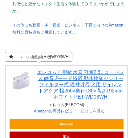
利便性と豊かなエンタメ生活を体験してみてはいかがでしょう
か。
その他にも動画・本・音楽・ビジネス・子育て向けのAmazon
無料会員特典もご用意しています。
エレコム自動給水機WD03WH
エレコム 自動給水器 容量2.5L コードレ
ス 静音 2モード搭載 動作検知センサー
フィルター式 猫 中小型犬用 サイレン
トアクア 幅260×奥行130×高さ192mm
ホワイト PET-WD03WH
エレコム(ELECOM)
Amazonの商品レビュー・口コミを見る
Amazon
楽天