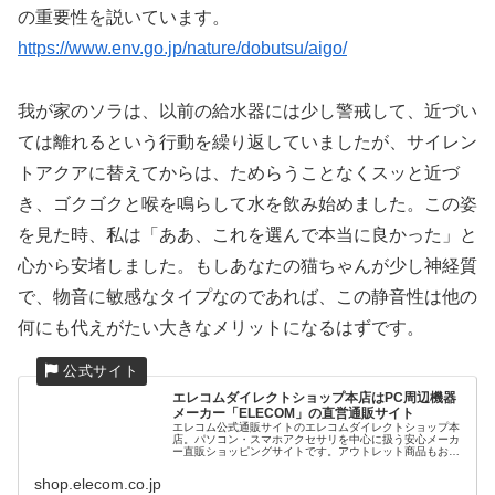
の重要性を説いています。
https://www.env.go.jp/nature/dobutsu/aigo/
我が家のソラは、以前の給水器には少し警戒して、近づい
ては離れるという行動を繰り返していましたが、サイレン
トアクアに替えてからは、ためらうことなくスッと近づ
き、ゴクゴクと喉を鳴らして水を飲み始めました。この姿
を見た時、私は「ああ、これを選んで本当に良かった」と
心から安堵しました。もしあなたの猫ちゃんが少し神経質
で、物音に敏感なタイプなのであれば、この静音性は他の
何にも代えがたい大きなメリットになるはずです。
エレコムダイレクトショップ本店はPC周辺機器
メーカー「ELECOM」の直営通販サイト
エレコム公式通販サイトのエレコムダイレクトショップ本
店。パソコン・スマホアクセサリを中心に扱う安心メーカ
ー直販ショッピングサイトです。アウトレット商品もお買
い得価格で販売中!
shop.elecom.co.jp