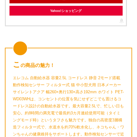
Yahoo!ショッピング
こ
の商品の魅力！
エレコム 自動給水器 容量2.5L コードレス 静音 2モード搭載
動作検知センサー フィルター式 猫 中小型犬用 日本メーカー
サイレントアクア 幅260×奥行130×高さ192mm ホワイト PET-
WD03WHは、コンセントの位置を気にせずどこでも置けるコ
ードレス設計の自動給水器です。最大容量2.5Lで、忙しい日も
安心。約8時間の満充電で最長約3カ月連続使用可能（タイミ
ングモード時）というタフさも魅力です。独自の高密度3層構
造フィルター式で、水道水を約70%軟水化し、ネコちゃん・ワ
ンちゃんの健康維持をサポートします。動作検知センサーで近