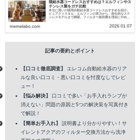
猫給水器コードレスおすすめは？エルフィンやス
テンレス製をガチ比較
本当に買いの猫用自動給水器コードレスおすすめを紹介。
ピュアクリスタル、エルフィンの実力から、衛生的なステ
ンレスモデルまで網羅。フィルター維持費を理由にやめた
人の本音やデメリットを検証。使わない派も納得の、猫に
特化した深い知識が満載です。
2026.01.07
memelabo.com
グ
記事の要約とポイント
ル
ー
【口コミ徹底調査】
エレコム自動給水器のリア
プ
ルな良い口コミ・悪い口コミを忖度なしでレビ
リ
ュー！
ン
【悩み解決】
口コミで多い「お手入れランプが
ク
消えない」問題の原因と5つの解決策を写真付き
で解説！
【簡単お手入れ】
説明書より分かりやすい！サ
イレントアクアのフィルター交換方法から洗浄