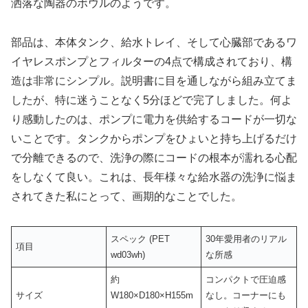
洒落な陶器のボウルのようです。
部品は、本体タンク、給水トレイ、そして心臓部であるワ
イヤレスポンプとフィルターの4点で構成されており、構
造は非常にシンプル。説明書に目を通しながら組み立てま
したが、特に迷うことなく5分ほどで完了しました。何よ
り感動したのは、ポンプに電力を供給するコードが一切な
いことです。タンクからポンプをひょいと持ち上げるだけ
で分離できるので、洗浄の際にコードの根本が濡れる心配
をしなくて良い。これは、長年様々な給水器の洗浄に悩ま
されてきた私にとって、画期的なことでした。
スペック (PET
30年愛用者のリアル
項目
wd03wh)
な所感
約
コンパクトで圧迫感
サイズ
W180×D180×H155m
なし。コーナーにも