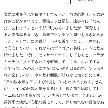
実際に水を入れて稼働させてみると、前述の通り、その静
けさに驚かされます。愛猫ソラは最初、遠巻きに「なん
だ、あれは？」という顔で眺めていましたが、30分もす
ると恐る恐る近づき、鼻先でクンクンと匂いを嗅ぎ始めま
した。そして、次の瞬間、小さな舌でペロリ。一度味わう
と安心したのか、それからはゴクゴクと美味しそうに飲み
始めました。特に、センサーモードにしておくと、ソラが
キッチンに入ってきたのを察知して「さあ、お水ですよ」
とでも言うかのように静かに水が湧き出るので、ソラもそ
れが楽しいのか、水を飲む回数が明らかに増えたのです。
1日の飲水量をアプリで計測しているわけではありません
が、トイレの回数と量を見る限り、導入前と比較して1.2
～1.3倍は飲水量が増えたと実感しています。これは、泌
尿器系の病気が心配な猫にとって、計り知れない価値があ