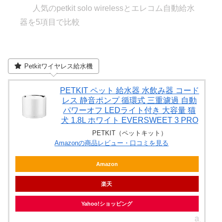
人気のpetkit solo wirelessとエレコム自動給水
器を5項目で比較
Petkitワイヤレス給水機
PETKIT ペット 給水器 水飲み器 コード
レス 静音ポンプ 循環式 三重濾過 自動
パワーオフ LEDライト付き 大容量 猫
犬 1.8L ホワイト EVERSWEET 3 PRO
PETKIT（ペットキット）
Amazonの商品レビュー・口コミを見る
Amazon
楽天
Yahoo!ショッピング