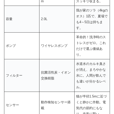
m
スッキリ収まる。
我が家のソラ（4kgの
オス）1匹で、夏場で
容量
2.0L
も4～5日は持ちま
す。
革命的！洗浄時のス
トレスがゼロ。これ
ポンプ
ワイヤレスポンプ
だけで選ぶ価値あ
り。
水道水のカルキ臭さ
が消え、まろやかな
抗菌活性炭・イオン
フィルター
水に。人間が飲んで
交換樹脂
も違いが分かるレベ
ル。
猫が半径1.5mに近づ
動作検知センサー搭
くと静かに作動。電
センサー
載
気代の節約にもな
り、非常に賢い。