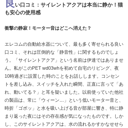
良
い口コミ：サイレントアクアは本当に静か！猫
も安心の使用感
衝撃の静寂！モーター音はどこへ消えた？
エレコムの自動給水器について、最も多く寄せられる良い
口コミ、それは圧倒的な「静音性」に関するものでしょ
う。「サイレントアクア」という名前は伊達ではありませ
ん。私がこのPET wd03whを初めて自宅のリビング、夜
10時過ぎに設置した時のことをお話しします。コンセン
トを差し込み、スイッチを入れた瞬間、正直に言って「あ
れ、動いてる？」と耳を疑いました。以前使っていた他社
の製品は、常に「ウィーン…」という低いモーター音と、
時折「ゴボッ」と水を吸い上げる音が部屋に響き、特に静
まり返った夜にはその存在感が気になったものです。しか
し、このサイレントアクアは、水の流れるかすかなせせら