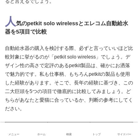
ると言えるでしょう。
人
気のpetkit solo wirelessとエレコム自動給水
器を5項目で比較
自動給水器の購入を検討する際、必ずと言っていいほど比
較対象に挙がるのが「petkit solo wireless」でしょう。デ
ザイン性の高さで定評のあるpetkit製品は、確かにお洒落
で魅力的です。私も仕事柄、もちろんpetkitの製品も使用
した経験があります。そこで、長年の経験に基づき、この
二大巨頭を5つの項目で徹底的に比較してみましょう。ど
ちらがあなたと愛猫に合っているか、判断の参考にしてく
ださい。
エレコム サイレント
比較項目
アクア (PET
petkit solo wireless
メニュー
ホーム
検索
トップ
サイドバー