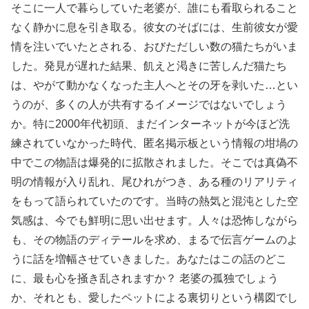
そこに一人で暮らしていた老婆が、誰にも看取られること
なく静かに息を引き取る。彼女のそばには、生前彼女が愛
情を注いでいたとされる、おびただしい数の猫たちがいま
した。発見が遅れた結果、飢えと渇きに苦しんだ猫たち
は、やがて動かなくなった主人へとその牙を剥いた…とい
うのが、多くの人が共有するイメージではないでしょう
か。特に2000年代初頭、まだインターネットが今ほど洗
練されていなかった時代、匿名掲示板という情報の坩堝の
中でこの物語は爆発的に拡散されました。そこでは真偽不
明の情報が入り乱れ、尾ひれがつき、ある種のリアリティ
をもって語られていたのです。当時の熱気と混沌とした空
気感は、今でも鮮明に思い出せます。人々は恐怖しながら
も、その物語のディテールを求め、まるで伝言ゲームのよ
うに話を増幅させていきました。あなたはこの話のどこ
に、最も心を掻き乱されますか？ 老婆の孤独でしょう
か、それとも、愛したペットによる裏切りという構図でし