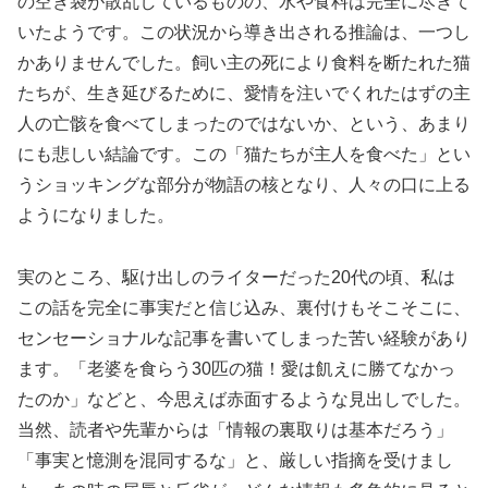
の空き袋が散乱しているものの、水や食料は完全に尽きて
いたようです。この状況から導き出される推論は、一つし
かありませんでした。飼い主の死により食料を断たれた猫
たちが、生き延びるために、愛情を注いでくれたはずの主
人の亡骸を食べてしまったのではないか、という、あまり
にも悲しい結論です。この「猫たちが主人を食べた」とい
うショッキングな部分が物語の核となり、人々の口に上る
ようになりました。
実のところ、駆け出しのライターだった20代の頃、私は
この話を完全に事実だと信じ込み、裏付けもそこそこに、
センセーショナルな記事を書いてしまった苦い経験があり
ます。「老婆を食らう30匹の猫！愛は飢えに勝てなかっ
たのか」などと、今思えば赤面するような見出しでした。
当然、読者や先輩からは「情報の裏取りは基本だろう」
「事実と憶測を混同するな」と、厳しい指摘を受けまし