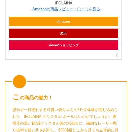
IFOLAINA
Amazonの商品レビュー・口コミを見る
Amazon
楽天
Yahoo!ショッピング
こ
の商品の魅力！
思わず一目惚れする可愛い猫ちゃんの3Ｄ立体像が閉じ込めら
れた、IFOLAINA クリスタル ボールはいかがでしょうか。透
明度の高い$K9$クリスタル製の水晶玉に、繊細なレーザー彫
り技術で猫と月を刻印し、$360$度どこから見ても立体的に見