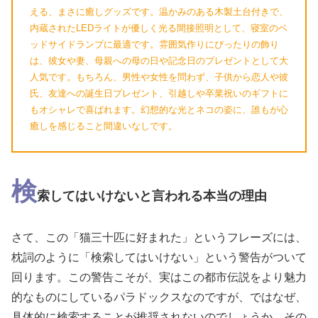
える、まさに癒しグッズです。温かみのある木製土台付きで、
内蔵されたLEDライトが優しく光る間接照明として、寝室のベ
ッドサイドランプに最適です。雰囲気作りにぴったりの飾り
は、彼女や妻、母親への母の日や記念日のプレゼントとして大
人気です。もちろん、男性や女性を問わず、子供から恋人や彼
氏、友達への誕生日プレゼント、引越しや卒業祝いのギフトに
もオシャレで喜ばれます。幻想的な光とネコの姿に、誰もが心
癒しを感じること間違いなしです。
検
索してはいけないと言われる本当の理由
さて、この「猫三十匹に好まれた」というフレーズには、
枕詞のように「検索してはいけない」という警告がついて
回ります。この警告こそが、実はこの都市伝説をより魅力
的なものにしているパラドックスなのですが、ではなぜ、
具体的に検索することが推奨されないのでしょうか。その