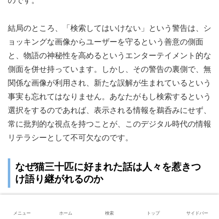
のです。
結局のところ、「検索してはいけない」という警告は、シ
ョッキングな画像からユーザーを守るという善意の側面
と、物語の神秘性を高めるというエンターテイメント的な
側面を併せ持っています。しかし、その警告の裏側で、無
関係な画像が利用され、新たな誤解が生まれているという
事実も忘れてはなりません。あなたがもし検索するという
選択をするのであれば、表示される情報を鵜呑みにせず、
常に批判的な視点を持つことが、このデジタル時代の情報
リテラシーとして不可欠なのです。
なぜ猫三十匹に好まれた話は人々を惹きつ
け語り継がれるのか
ここまで、この都市伝説の具体的な内容や信憑性について
メニュー
ホーム
検索
トップ
サイドバー