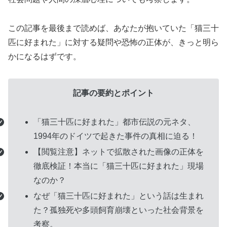
この記事を最後まで読めば、あなたが抱いていた「猫三十
匹に好まれた」に対する疑問や恐怖の正体が、きっと明ら
かになるはずです。
グ
記事の要約とポイント
ル
ー
「猫三十匹に好まれた」都市伝説の元ネタ、
プ
1994年のドイツで起きた事件の真相に迫る！
リ
【閲覧注意】ネットで拡散された画像の正体を
ン
徹底検証！本当に「猫三十匹に好まれた」現場
ク
なのか？
なぜ「猫三十匹に好まれた」という話は生まれ
た？孤独死や多頭飼育崩壊といった社会背景を
考察。