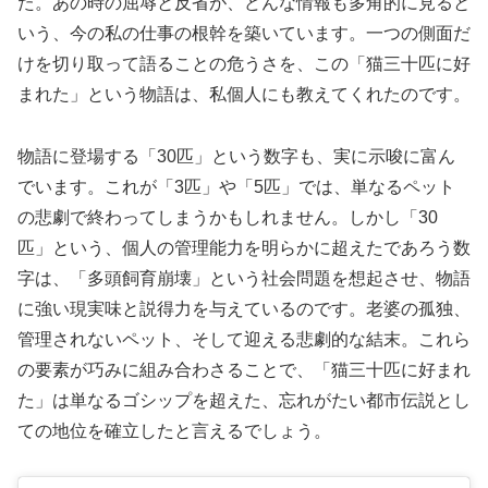
た。あの時の屈辱と反省が、どんな情報も多角的に見ると
いう、今の私の仕事の根幹を築いています。一つの側面だ
けを切り取って語ることの危うさを、この「猫三十匹に好
まれた」という物語は、私個人にも教えてくれたのです。
物語に登場する「30匹」という数字も、実に示唆に富ん
でいます。これが「3匹」や「5匹」では、単なるペット
の悲劇で終わってしまうかもしれません。しかし「30
匹」という、個人の管理能力を明らかに超えたであろう数
字は、「多頭飼育崩壊」という社会問題を想起させ、物語
に強い現実味と説得力を与えているのです。老婆の孤独、
管理されないペット、そして迎える悲劇的な結末。これら
の要素が巧みに組み合わさることで、「猫三十匹に好まれ
た」は単なるゴシップを超えた、忘れがたい都市伝説とし
ての地位を確立したと言えるでしょう。