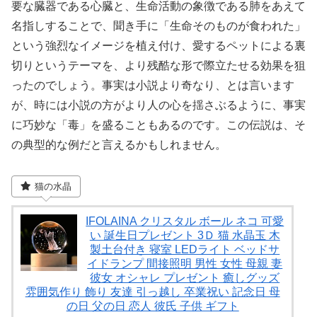
要な臓器である心臓と、生命活動の象徴である肺をあえて
名指しすることで、聞き手に「生命そのものが食われた」
という強烈なイメージを植え付け、愛するペットによる裏
切りというテーマを、より残酷な形で際立たせる効果を狙
ったのでしょう。事実は小説より奇なり、とは言います
が、時には小説の方がより人の心を揺さぶるように、事実
に巧妙な「毒」を盛ることもあるのです。この伝説は、そ
の典型的な例だと言えるかもしれません。
猫の水晶
IFOLAINA クリスタル ボール ネコ 可愛
い 誕生日プレゼント 3Ｄ 猫 水晶玉 木
製土台付き 寝室 LEDライト ベッドサ
イドランプ 間接照明 男性 女性 母親 妻
彼女 オシャレ プレゼント 癒しグッズ
雰囲気作り 飾り 友達 引っ越し 卒業祝い 記念日 母
の日 父の日 恋人 彼氏 子供 ギフト