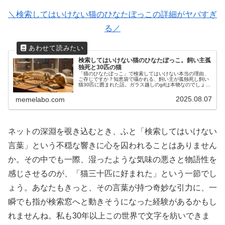
＼検索してはいけない猫のひなたぼっこの詳細がヤバすぎ
る／
検索してはいけない猫のひなたぼっこ。飼い主孤
独死と30匹の猫
「猫のひなたぼっこ」で検索してはいけない本当の理由、
ご存じですか？知恵袋で囁かれる、飼い主が孤独死し飼い
猫30匹に囲まれた話。ガラス越しのgifは本物なのでしょう
か？猫に食われるという都市伝説の真相に迫ります。
2025.08.07
memelabo.com
ネットの深淵を覗き込むとき、ふと「検索してはいけない
言葉」という不穏な響きに心を囚われることはありません
か。その中でも一際、湿ったような気味の悪さと物語性を
感じさせるのが、「猫三十匹に好まれた」という一節でし
ょう。あなたもきっと、その言葉が持つ奇妙な引力に、一
瞬でも指が検索窓へと動きそうになった経験があるかもし
れませんね。私も30年以上この世界で文字を紡いできま