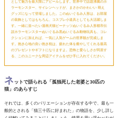
として魅力を最大限にアピールします。世界中で話題沸騰のホ
ラーモンスター、サイレンヘッドが、まさかのかわいい 萌え
グッズになって登場しました。このぬいぐるみ人形は、お部屋
の装飾としてはもちろん、コスプレ小道具としても大活躍しま
す。一緒に並べたい漫画犬猫ピーナッツぬいぐるみ人形都市伝
説ホラーモンスターぬいぐるみ黒ぬいぐるみ動物玩具も、コレ
クションに加えれば、一気に人気ゲームの世界観が完成しま
す。抱き心地の良い抱き枕は、疲れた体を癒やしてくれる最高
のプレゼントやギフトになりますよ。恐怖と愛らしさが同居す
る、このユニークな周辺アイテムをぜひ手に入れてください。
ネ
ットで語られる「孤独死した老婆と30匹の
猫」のあらすじ
それでは、多くのバリエーションが存在する中で、最も一
般的とされる「猫三十匹に好まれた」の物語を、少し詳し
く紐解いてみることにしましょう。情景を思い浮かべなが