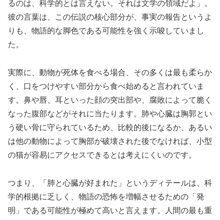
るのは、科学的とは言えない。それは文学の領域だよ」。
彼の言葉は、この伝説の核心部分が、事実の報告というよ
りも、物語的な脚色である可能性を強く示唆していまし
た。
実際に、動物が死体を食べる場合、その多くは最も柔らか
く、口をつけやすい部分から食べ始めると言われていま
す。鼻や唇、耳といった顔の突出部や、腐敗によって脆く
なった腹部などがそれに当たります。肺や心臓は胸郭とい
う硬い骨に守られているため、比較的後になるか、あるい
は他の動物によって胸部が破壊された後でなければ、小型
の猫が容易にアクセスできるとは考えにくいのです。
つまり、「肺と心臓が好まれた」というディテールは、科
学的根拠に乏しく、物語の恐怖を増幅させるための「発
明」である可能性が極めて高いと言えます。人間の最も重