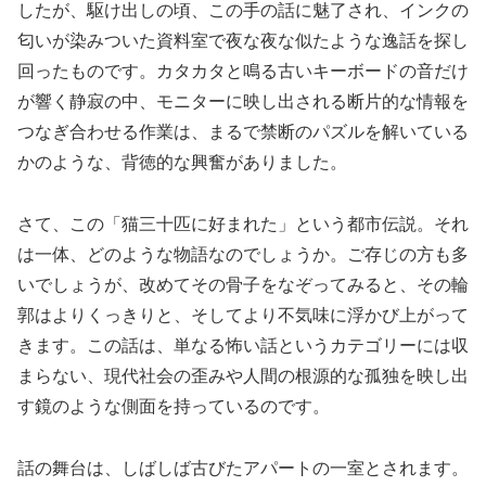
したが、駆け出しの頃、この手の話に魅了され、インクの
匂いが染みついた資料室で夜な夜な似たような逸話を探し
回ったものです。カタカタと鳴る古いキーボードの音だけ
が響く静寂の中、モニターに映し出される断片的な情報を
つなぎ合わせる作業は、まるで禁断のパズルを解いている
かのような、背徳的な興奮がありました。
さて、この「猫三十匹に好まれた」という都市伝説。それ
は一体、どのような物語なのでしょうか。ご存じの方も多
いでしょうが、改めてその骨子をなぞってみると、その輪
郭はよりくっきりと、そしてより不気味に浮かび上がって
きます。この話は、単なる怖い話というカテゴリーには収
まらない、現代社会の歪みや人間の根源的な孤独を映し出
す鏡のような側面を持っているのです。
話の舞台は、しばしば古びたアパートの一室とされます。