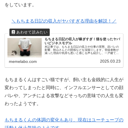
をしています。
＼もちまる日記の収入がヤバすぎる理由を解説！／
もちまる日記の収入が稼ぎすぎ！猫を使ったヤバ
いビジネスモデル
本記事では、もちまる日記の収入や仕事の実態、顔バレの
影響、秋山さんとの関係などを深掘りします。登録者数が
減った理由や気持ち悪いと感じる声も紹介し、一戸建てで
の生活についても考察します。おかしいと思った方は必見
です！
2025.03.23
memelabo.com
もちまるくんはすごい猫ですが、飼い主も金銭的に人生が
変わってしまったと同時に、インフルエンサーとしての顔
バレや、アンチによる攻撃などそっちの意味での人生も変
わったようです。
もちまるくんの体調の変化もあり、現在はユーチューブの
活動も休止気味のようです。