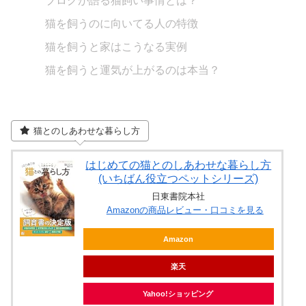
ブログが語る猫飼い事情とは？
猫を飼うのに向いてる人の特徴
猫を飼うと家はこうなる実例
猫を飼うと運気が上がるのは本当？
猫とのしあわせな暮らし方
はじめての猫とのしあわせな暮らし方
(いちばん役立つペットシリーズ)
日東書院本社
Amazonの商品レビュー・口コミを見る
Amazon
楽天
Yahoo!ショッピング