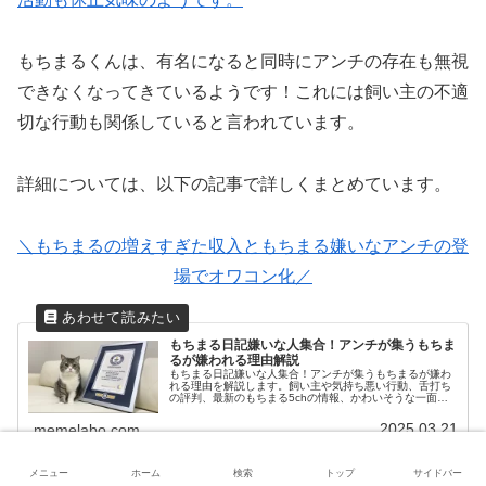
もちまるくんは、有名になると同時にアンチの存在も無視
できなくなってきているようです！これには飼い主の不適
切な行動も関係していると言われています。
詳細については、以下の記事で詳しくまとめています。
＼もちまるの増えすぎた収入ともちまる嫌いなアンチの登
場でオワコン化／
もちまる日記嫌いな人集合！アンチが集うもちま
るが嫌われる理由解説
もちまる日記嫌いな人集合！アンチが集うもちまるが嫌わ
れる理由を解説します。飼い主や気持ち悪い行動、舌打ち
の評判、最新のもちまる5chの情報、かわいそうな一面ま
で、リアルタイムでお届けする内容です。
2025.03.21
memelabo.com
メニュー
ホーム
検索
トップ
サイドバー