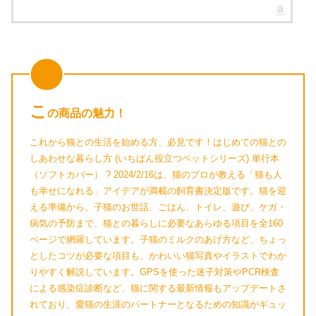
こ
の商品の魅力！
これから猫との生活を始める方、必見です！はじめての猫との
しあわせな暮らし方 (いちばん役立つペットシリーズ) 単行本
（ソフトカバー） ? 2024/2/16は、猫のプロが教える「猫も人
も幸せになれる」アイデアが満載の飼育書決定版です。猫を迎
える準備から、子猫のお世話、ごはん、トイレ、遊び、ケガ・
病気の予防まで、猫との暮らしに必要なあらゆる項目を全160
ページで網羅しています。子猫のミルクのあげ方など、ちょっ
としたコツが必要な項目も、かわいい猫写真やイラストでわか
りやすく解説しています。GPSを使った迷子対策やPCR検査
による感染症診断など、猫に関する最新情報もアップデートさ
れており、愛猫の生涯のパートナーとなるための知識がギュッ