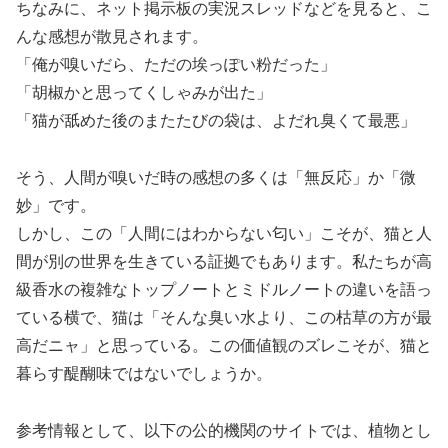
ちなみに、ネット掲示板の実況スレッドなどを見ると、こ
んな感想が散見されます。
「俺が嗅いだら、ただの埃っぽい粉だった」
「胡椒かと思ってくしゃみが出た」
「猫が舐めた後のまたたびの袋は、よだれ臭くて最悪」
そう、人間が嗅いだ時の感想の多くは「無反応」か「微
妙」です。
しかし、この「人間にはわからない匂い」こそが、猫と人
間が別の世界を生きている証拠でもあります。私たちが高
級香水の複雑なトップノートとミドルノートの違いを語っ
ている横で、猫は「そんな臭い水より、この枯草の方が最
高だニャ」と思っている。この価値観のズレこそが、猫と
暮らす醍醐味ではないでしょうか。
参考情報として、以下の公的機関のサイトでは、植物とし