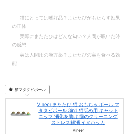
猫にとっては嗜好品？またたびがもたらす効果
の正体
実際にまたたびはどんな匂い？人間が嗅いだ時
の感想
実は人間用の漢方薬？またたびの実を食べる効
能
猫マタタビボール
Vineer またたび 猫 おもちゃ ボール マ
タタビボール 3in1 猫舐め用 キャット
ニップ 消化を助け 歯のクリーニング
ストレス解消 イヌハッカ
Vineer