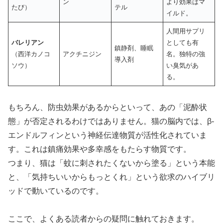
ン
より効果はマ
たび）
テル
イルド。
人間用サプリ
バレリアン
としても有
鎮静剤、睡眠
（西洋カノコ
アクチニジン
名。独特の強
導入剤
ソウ）
い臭気があ
る。
もちろん、防虫効果があるからといって、あの「泥酔状
態」が否定されるわけではありません。猫の脳内では、β-
エンドルフィンという神経伝達物質が活性化されていま
す。これは鎮痛効果や多幸感をもたらす物質です。
つまり、猫は「蚊に刺されたくないから塗る」という本能
と、「気持ちいいからもっとくれ」という欲求のハイブリ
ッドで動いているのです。
ここで、よくある読者からの疑問に触れておきます。