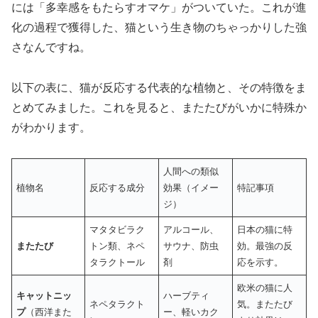
には「多幸感をもたらすオマケ」がついていた。これが進
化の過程で獲得した、猫という生き物のちゃっかりした強
さなんですね。
以下の表に、猫が反応する代表的な植物と、その特徴をま
とめてみました。これを見ると、またたびがいかに特殊か
がわかります。
人間への類似
植物名
反応する成分
効果（イメー
特記事項
ジ）
マタタビラク
アルコール、
日本の猫に特
またたび
トン類、ネペ
サウナ、防虫
効。最強の反
タラクトール
剤
応を示す。
欧米の猫に人
キャットニッ
ハーブティ
ネペタラクト
気。またたび
プ
（西洋また
ー、軽いカク