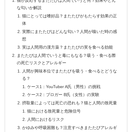
猫が反応するまたたびは人間でいうと何？効果やどん
な匂いか解説
猫にとっては嗜好品？またたびがもたらす効果の正
体
実際にまたたびはどんな匂い？人間が嗅いだ時の感
想
実は人間用の漢方薬？またたびの実を食べる効能
またたびは人間でいうと毒にもなる？吸う・食べる際
の死亡リスクとアレルギー
人間が興味本位でまたたびを吸う・食べるとどうな
る？
ケース1：YouTuber A氏（男性）の挑戦
ケース2：ブロガー B氏（女性）の実験
摂取量によっては死亡の恐れも？猫と人間の致死量
猫における致死量と危険信号
人間におけるリスク
かゆみや呼吸困難も？注意すべきまたたびアレルギ