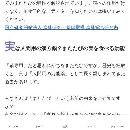
てのまたたびの特性が解説されています。猫への作用だけ
でなく、植物学的な「元ネタ」を知りたい方は覗いてみて
ください。
国立研究開発法人 森林研究・整備機構 森林総合研究所
実
は人間用の漢方薬？またたびの実を食べる効能
「猫専用」だと思われがちなまたたびですが、歴史を紐解
くと、実は「人間用の万能薬」として長く親しまれてきた
過去があります。
みなさんは「またたび」という名前の由来をご存知です
か？
有名な説として、「疲れた旅人がまたたびの実を食べた
ら、元気が回復して『また旅』を続けることができた」と
メニュー
ホーム
検索
トップ
サイドバー