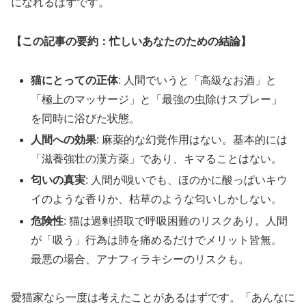
になれるはずです。
【この記事の要約：忙しいあなたのための結論】
猫にとっての正体
: 人間でいうと「高級なお酒」と
「極上のマッサージ」と「最強の虫除けスプレー」
を同時に浴びた状態。
人間への効果
: 麻薬的な幻覚作用はない。基本的には
「滋養強壮の漢方薬」であり、キマることはない。
匂いの真実
: 人間が嗅いでも、ほのかに酸っぱいキウ
イのような香りか、枯草のような匂いしかしない。
危険性
: 猫は過剰摂取で呼吸困難のリスクあり。人間
が「吸う」行為は肺を痛めるだけでメリット皆無。
最悪の場合、アナフィラキシーのリスクも。
愛猫家なら一度は考えたことがあるはずです。「あんなに