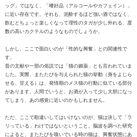
ッグ」ではなく、「嗜好品（アルコールやカフェイン）」
に近い存在です。それも、泥酔するほど強い酒ではなく、
飲むとちょっと楽しくなって理性のタガが少し外れる、度
数の高いカクテルのようなものでしょうか。
しかし、ここで面白いのが「性的な興奮」との関連性で
す。
昔の文献や一部の俗説では「猫の媚薬」とも言われていま
した。実際、またたびを与えられた猫の挙動（身をよじら
せる、甘える）は、発情期のメス猫の行動に似ている部分
があります。人間でいうと、お酒が入って少し大胆になっ
てしまう、あの感覚に近いのかもしれません。
ただ、ここで勘違いしてはいけないのが、猫は決して「ラ
リっている」わけではないということ。脳波を調べた研究
によると、またたびを嗅いでいる時の猫は、興奮状態にあ