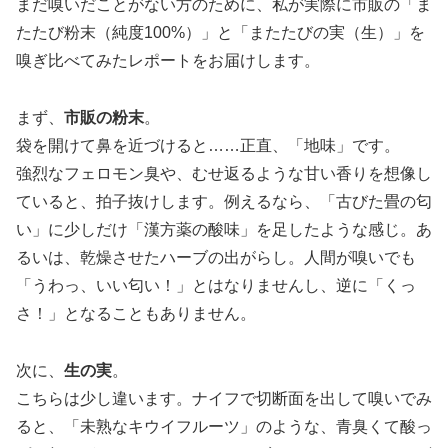
まだ嗅いだことがない方のために、私が実際に市販の「ま
たたび粉末（純度100%）」と「またたびの実（生）」を
嗅ぎ比べてみたレポートをお届けします。
まず、
市販の粉末
。
袋を開けて鼻を近づけると……正直、「地味」です。
強烈なフェロモン臭や、むせ返るような甘い香りを想像し
ていると、拍子抜けします。例えるなら、「古びた畳の匂
い」に少しだけ「漢方薬の酸味」を足したような感じ。あ
るいは、乾燥させたハーブの出がらし。人間が嗅いでも
「うわっ、いい匂い！」とはなりませんし、逆に「くっ
さ！」となることもありません。
次に、
生の実
。
こちらは少し違います。ナイフで切断面を出して嗅いでみ
ると、「未熟なキウイフルーツ」のような、青臭くて酸っ