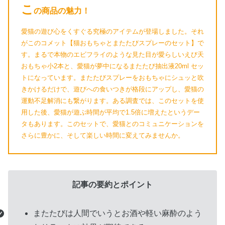
こ
の商品の魅力！
愛猫の遊び心をくすぐる究極のアイテムが登場しました。それ
がこのコメット【猫おもちゃとまたたびスプレーのセット】で
す。まるで本物のエビフライのような見た目が愛らしいえび天
おもちゃ小2本と、愛猫が夢中になるまたたび抽出液20ml セッ
トになっています。またたびスプレーをおもちゃにシュッと吹
きかけるだけで、遊びへの食いつきが格段にアップし、愛猫の
運動不足解消にも繋がります。ある調査では、このセットを使
用した後、愛猫が遊ぶ時間が平均で1.5倍に増えたというデー
タもあります。このセットで、愛猫とのコミュニケーションを
さらに豊かに、そして楽しい時間に変えてみませんか。
グ
記事の要約とポイント
ル
ー
またたびは人間でいうとお酒や軽い麻酔のよう
プ