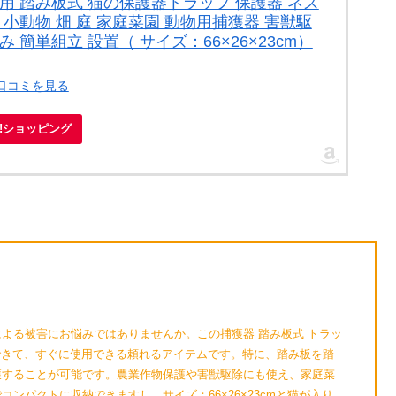
動物用 踏み板式 猫の保護器トラップ 保護器 ネズ
 小動物 畑 庭 家庭菜園 動物用捕獲器 害獣駆
 簡単組立 設置（ サイズ：66×26×23cm）
・口コミを見る
oo!ショッピング
よる被害にお悩みではありませんか。この捕獲器 踏み板式 トラッ
ができて、すぐに使用できる頼れるアイテムです。特に、踏み板を踏
獲することが可能です。農業作物保護や害獣駆除にも使え、家庭菜
ンパクトに収納できますし、サイズ：66×26×23cmと猫が入り