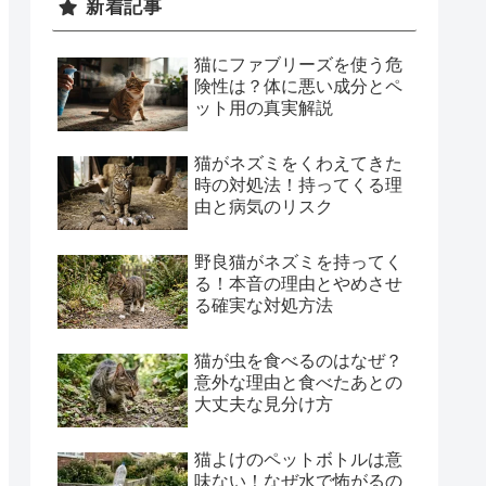
新着記事
猫にファブリーズを使う危
険性は？体に悪い成分とペ
ット用の真実解説
猫がネズミをくわえてきた
時の対処法！持ってくる理
由と病気のリスク
野良猫がネズミを持ってく
る！本音の理由とやめさせ
る確実な対処方法
猫が虫を食べるのはなぜ？
意外な理由と食べたあとの
大丈夫な見分け方
猫よけのペットボトルは意
味ない！なぜ水で怖がるの