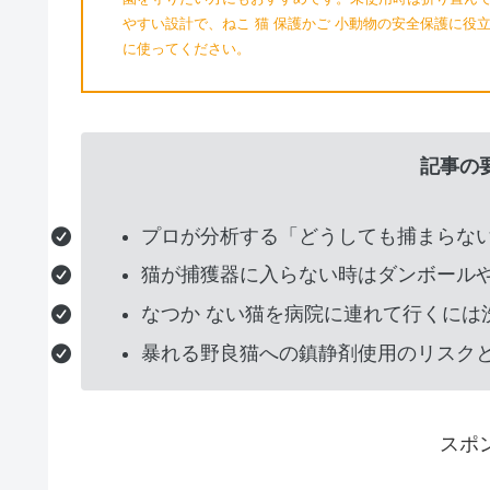
やすい設計で、ねこ 猫 保護かご 小動物の安全保護に
に使ってください。
グ
記事の
ル
ー
プロが分析する「どうしても捕まらな
プ
猫が捕獲器に入らない時はダンボール
リ
なつか ない猫を病院に連れて行くには
ン
暴れる野良猫への鎮静剤使用のリスク
ク
スポ