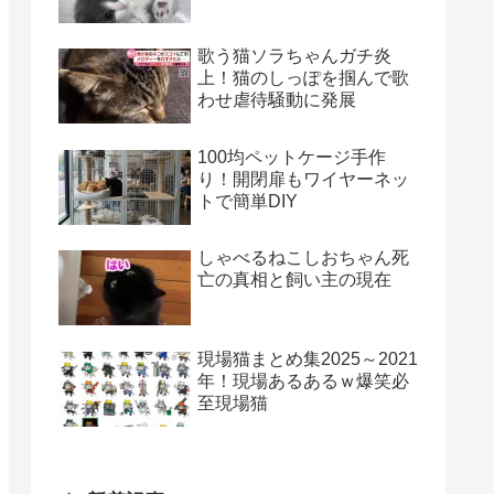
歌う猫ソラちゃんガチ炎
上！猫のしっぽを掴んで歌
わせ虐待騒動に発展
100均ペットケージ手作
り！開閉扉もワイヤーネッ
トで簡単DIY
しゃべるねこしおちゃん死
亡の真相と飼い主の現在
現場猫まとめ集2025～2021
年！現場あるあるｗ爆笑必
至現場猫