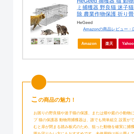
HeGeed 捕獲器 猫 
ミ捕獲器 野良猫 迷子猫
除 農業作物保護 折り畳み
HeGeed
Amazonの商品レビュー
Amazon
楽天
Yah
こ
の商品の魅力！
お困りの野良猫や迷子猫の保護、または畑や庭の小動物に
プ 猫の保護器 動物用捕獲器は、誰でも簡単組立 設置
むと扉が閉まる踏み板式のため、狙った動物を確実に捕
園を守りたい方にもおすすめです。未使用時は折り畳んでコ