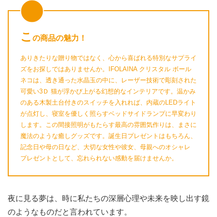
こ
の商品の魅力！
ありきたりな贈り物ではなく、心から喜ばれる特別なサプライ
ズをお探しではありませんか。IFOLAINA クリスタル ボール
ネコは、透き通った水晶玉の中に、レーザー技術で彫刻された
可愛い3Ｄ 猫が浮かび上がる幻想的なインテリアです。温かみ
のある木製土台付きのスイッチを入れれば、内蔵のLEDライト
が点灯し、寝室を優しく照らすベッドサイドランプに早変わり
します。この間接照明がもたらす最高の雰囲気作りは、まさに
魔法のような癒しグッズです。誕生日プレゼントはもちろん、
記念日や母の日など、大切な女性や彼女、母親へのオシャレ
プレゼントとして、忘れられない感動を届けませんか。
夜に見る夢は、時に私たちの深層心理や未来を映し出す鏡
のようなものだと言われています。