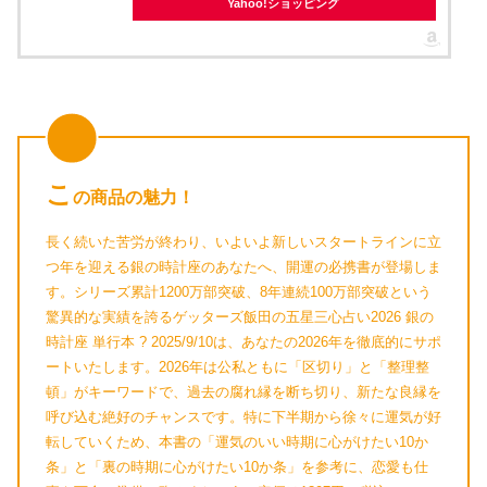
Yahoo!ショッピング
こ
の商品の魅力！
長く続いた苦労が終わり、いよいよ新しいスタートラインに立
つ年を迎える銀の時計座のあなたへ、開運の必携書が登場しま
す。シリーズ累計1200万部突破、8年連続100万部突破という
驚異的な実績を誇るゲッターズ飯田の五星三心占い2026 銀の
時計座 単行本 ? 2025/9/10は、あなたの2026年を徹底的にサポ
ートいたします。2026年は公私ともに「区切り」と「整理整
頓」がキーワードで、過去の腐れ縁を断ち切り、新たな良縁を
呼び込む絶好のチャンスです。特に下半期から徐々に運気が好
転していくため、本書の「運気のいい時期に心がけたい10か
条」と「裏の時期に心がけたい10か条」を参考に、恋愛も仕