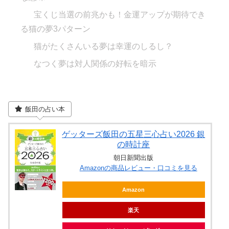
宝くじ当選の前兆かも！金運アップが期待でき
る猫の夢3パターン
猫がたくさんいる夢は幸運のしるし？
なつく夢は対人関係の好転を暗示
飯田の占い本
ゲッターズ飯田の五星三心占い2026 銀
の時計座
朝日新聞出版
Amazonの商品レビュー・口コミを見る
Amazon
楽天