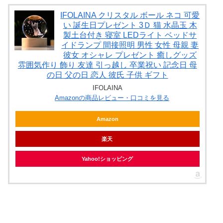
IFOLAINA クリスタル ボール ネコ 可愛
い 誕生日プレゼント 3Ｄ 猫 水晶玉 木
製土台付き 寝室 LEDライト ベッドサ
イドランプ 間接照明 男性 女性 母親 妻
彼女 オシャレ プレゼント 癒しグッズ
雰囲気作り 飾り 友達 引っ越し 卒業祝い 記念日 母
の日 父の日 恋人 彼氏 子供 ギフト
IFOLAINA
Amazonの商品レビュー・口コミを見る
Amazon
楽天
Yahoo!ショッピング