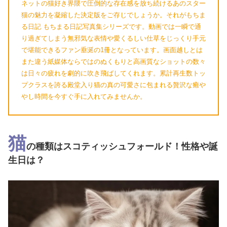
ネットの猫好き界隈で圧倒的な存在感を放ち続けるあのスター
猫の魅力を凝縮した決定版をご存じでしょうか。それがもちま
る日記 もちまる日記写真集シリーズです。動画では一瞬で通
り過ぎてしまう無邪気な表情や愛くるしい仕草をじっくり手元
で堪能できるファン垂涎の1冊となっています。画面越しとは
また違う紙媒体ならではのぬくもりと高画質なショットの数々
は日々の疲れを劇的に吹き飛ばしてくれます。累計再生数トッ
プクラスを誇る殿堂入り猫の真の可愛さに包まれる贅沢な癒や
やし時間を今すぐ手に入れてみませんか。
猫
の種類はスコティッシュフォールド！性格や誕
生日は？