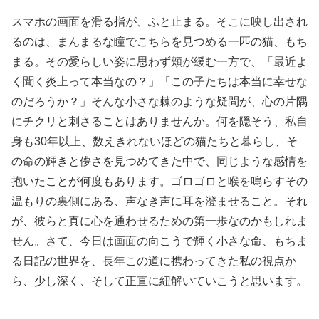
スマホの画面を滑る指が、ふと止まる。そこに映し出され
るのは、まんまるな瞳でこちらを見つめる一匹の猫、もち
まる。その愛らしい姿に思わず頬が緩む一方で、「最近よ
く聞く炎上って本当なの？」「この子たちは本当に幸せな
のだろうか？」そんな小さな棘のような疑問が、心の片隅
にチクリと刺さることはありませんか。何を隠そう、私自
身も30年以上、数えきれないほどの猫たちと暮らし、そ
の命の輝きと儚さを見つめてきた中で、同じような感情を
抱いたことが何度もあります。ゴロゴロと喉を鳴らすその
温もりの裏側にある、声なき声に耳を澄ませること。それ
が、彼らと真に心を通わせるための第一歩なのかもしれま
せん。さて、今日は画面の向こうで輝く小さな命、もちま
る日記の世界を、長年この道に携わってきた私の視点か
ら、少し深く、そして正直に紐解いていこうと思います。