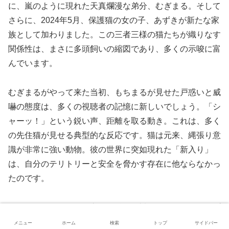
に、嵐のように現れた天真爛漫な弟分、むぎまる。そして
さらに、2024年5月、保護猫の女の子、あずきが新たな家
族として加わりました。この三者三様の猫たちが織りなす
関係性は、まさに多頭飼いの縮図であり、多くの示唆に富
んでいます。
むぎまるがやって来た当初、もちまるが見せた戸惑いと威
嚇の態度は、多くの視聴者の記憶に新しいでしょう。「シ
ャーッ！」という鋭い声、距離を取る動き。これは、多く
の先住猫が見せる典型的な反応です。猫は元来、縄張り意
識が非常に強い動物。彼の世界に突如現れた「新入り」
は、自分のテリトリーと安全を脅かす存在に他ならなかっ
たのです。
しかし、下僕さんの丁寧な段階的な対面や、それぞれのプ
ライベートな空間を確保するといった配慮により、彼らの
メニュー
ホーム
検索
トップ
サイドバー