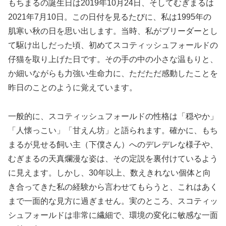
もちまるの誕生日は2019年10月24日、そしてむぎまるは
2021年7月10日。この日付を見るたびに、私は1995年の
肌寒い秋の日を思い出します。当時、私がブリーダーとし
て駆け出しだった頃、初めてスコティッシュフォールドの
仔猫を取り上げた日です。その手の中の小さな温もりと、
か細いながらも力強い生命力に、ただただ感動したことを
昨日のことのように覚えています。
一般的に、スコティッシュフォールドの性格は「穏やか」
「人懐っこい」「甘えん坊」と語られます。確かに、もち
まるが見せる飼い主（下僕さん）へのデレデレな様子や、
むぎまるの天真爛漫な姿は、その定説を裏付けているよう
に見えます。しかし、30年以上、数えきれない個体と向
き合ってきた私の経験から言わせてもらうと、これはあく
まで一面的な見方に過ぎません。実のところ、スコティッ
シュフォールドは非常に繊細で、環境の変化に敏感な一面