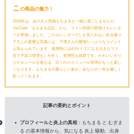
こ
の商品の魅力！
2026年は、あの大人気猫もちまると一緒に過ごしませんか。
YouTube「もちまる日記」から、ファン待望の壁掛けカレンダ
ーが登場しました。このカレンダーでしか見られない全点撮り
下ろしの貴重な写真には、下僕さんの愛情たっぷりなコメント
も添えられています。使用時にはA3サイズになる大きなマス
目で予定の管理もしやすく、実用性も抜群です。かわいいオリ
ジナルシールを使えば、日々のスケジュール管理がもっと楽し
くなります。もちまるの愛らしい姿が、あなたの一年を優しく
彩ってくれます。
グ
記事の要約とポイント
ル
ー
プロフィールと炎上の真相
：もちまる と むぎま
プ
る の基本情報から、気になる 炎上 騒動、出身